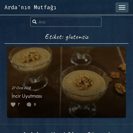
Arda'nın Mutfağı
Toggl
navig
Etiket: glutensiz
27 Oca 2018
İncir Uyutması
7
9