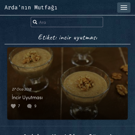
Arda'nın Mutfağı
Toggl
navig
Etiket: incir uyutması
27 Oca 2018
İncir Uyutması
7
9