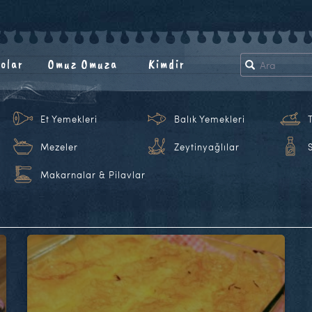
olar
Omuz Omuza
Kimdir
Et Yemekleri
Balık Yemekleri
Mezeler
Zeytinyağlılar
Makarnalar & Pilavlar