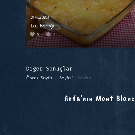
21 Haz 2016
Laz Böreği
9
7
Diğer Sonuçlar
Önceki Sayfa
Sayfa
1
Sayfa
2
Arda'nın Mont Blanc