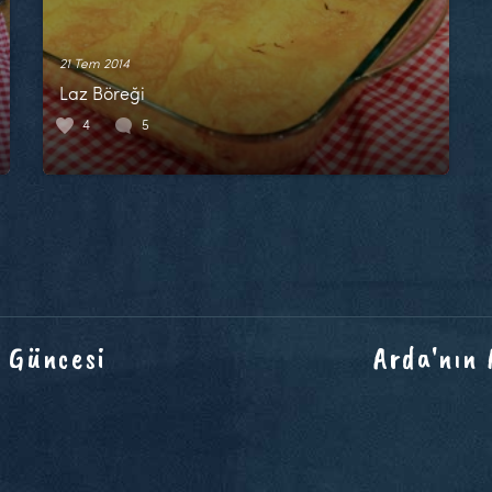
21 Tem 2014
Laz Böreği
4
5
 Güncesi
Arda'nın