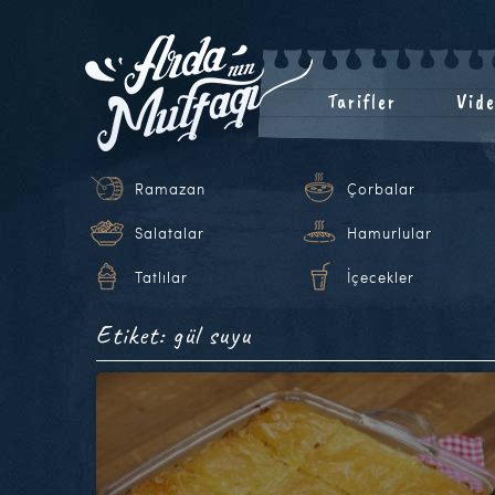
Tarifler
Vide
Ramazan
Çorbalar
Salatalar
Hamurlular
Tatlılar
İçecekler
Etiket: gül suyu