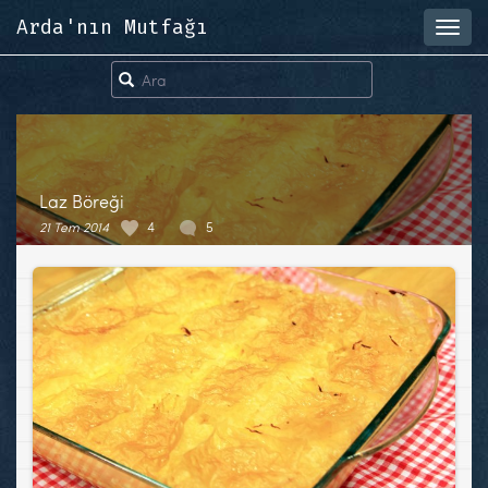
Arda'nın Mutfağı
Toggl
navig
Laz Böreği
21 Tem 2014
4
5