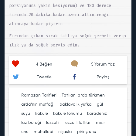
porsiyonuna yakın kesiyorum) ve 180 derece
fırında 20 dakika kadar üzeri altın rengi
alıncaya kadar pişirin
Fırından çıkan sıcak tatlıya soğuk şerbeti verip
ılık ya da soğuk servis edin.
4
Beğen
5 Yorum Yaz
Tweetle
Paylaş
Ramazan Tarifleri
,
Tatlılar
arda türkmen
,
arda'nın mutfağı
,
baklavalık yufka
,
gül
suyu
,
kakule
,
kakule tohumu
,
karadeniz
,
laz böreği
,
lezzetli
,
lezzetli tatlılar
,
mısır
unu
,
muhallebi
,
nişasta
,
pirinç unu
,