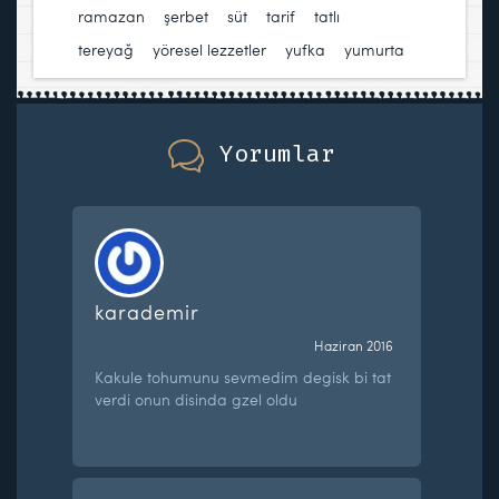
ramazan
,
şerbet
,
süt
,
tarif
,
tatlı
,
tereyağ
,
yöresel lezzetler
,
yufka
,
yumurta
Yorumlar
karademir
Haziran 2016
Kakule tohumunu sevmedim degisk bi tat
verdi onun disinda gzel oldu