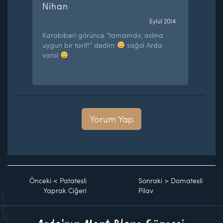
Nihan
Eylül 2014
Karabiberi görünce “tamamdır, aslına
uygun bir tarif!” dedim
sağol Arda
varol
Yorum Yap
Önceki
<
Patatesli
Sonraki
>
Domatesli
Yaprak Ciğeri
Pilav
Arda'nın Mont Blanc Güncesi