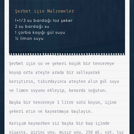
Şerbet için Malzemeler
1+1/3 su bardağı toz şeker
2 su bardağı su
1 çorba kaşığı gül suyu
½ limon suyu
Şerbet için su ve şekeri küçük bir tencereye
koyup orta ateşte arada bir sallayarak
karıştırın, tıkırdayınca ateşten alın gül suyu
ve limon suyunu ekleyip, kenarda soğutun.
Başka bir tencereye 1 litre sütü koyun, içine
şekeri atın ve kaynatmaya başlayın.
Karışım kaynarken siz başka bir kap içinde
nişasta, pirinç unu, mısır unu, 250 ml. süt, tuz