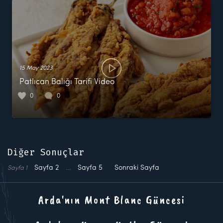
15 May 2023
Patlıcan Balığı Tarifi Video
0
0
Diğer Sonuçlar
Sayfa
2
…
Sayfa
5
Sonraki Sayfa
Sayfa
1
Arda'nın Mont Blanc Güncesi