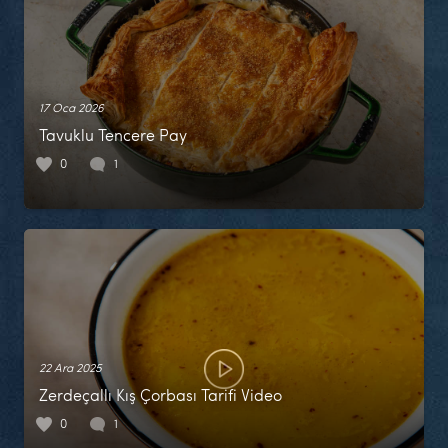
17 Oca 2026
Tavuklu Tencere Pay
0
1
22 Ara 2025
Zerdeçallı Kış Çorbası Tarifi Video
0
1