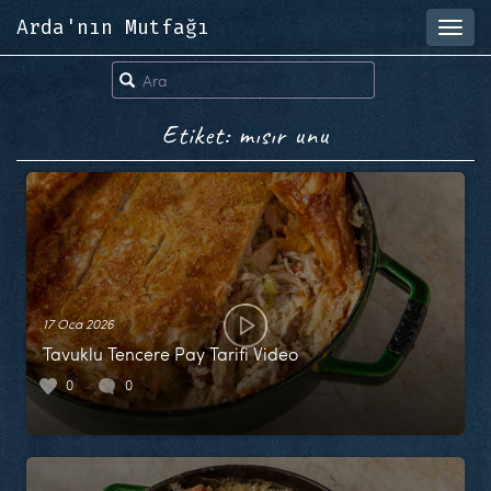
Arda'nın Mutfağı
Toggl
navig
Etiket: mısır unu
17 Oca 2026
Tavuklu Tencere Pay Tarifi Video
0
0