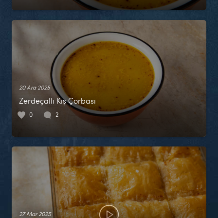
20 Ara 2025
Zerdeçallı Kış Çorbası
0
2
27 Mar 2025