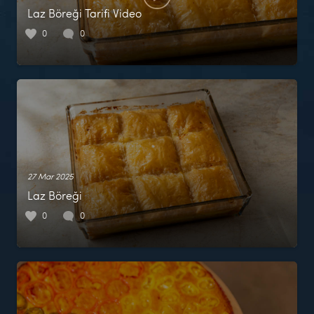
Laz Böreği Tarifi Video
0
0
27 Mar 2025
Laz Böreği
0
0