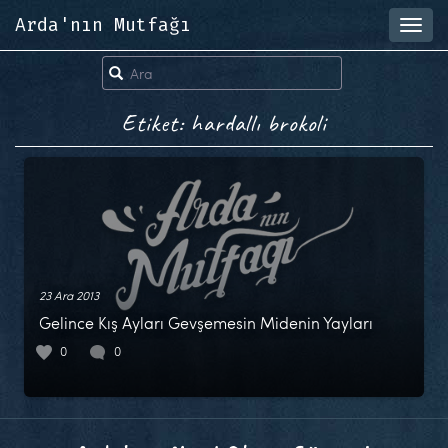
Arda'nın Mutfağı
Toggl
navig
Etiket: hardallı brokoli
23 Ara 2013
Gelince Kış Ayları Gevşemesin Midenin Yayları
0
0