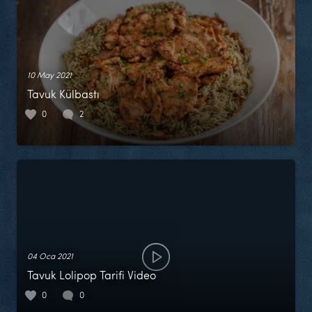
10 May 2021
Tavuk Külbastı
0
2
04 Oca 2021
Tavuk Lolipop Tarifi Video
0
0