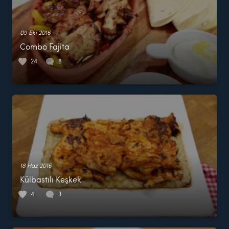
09 Eki 2016
Combo Fajita
24
8
18 Haz 2016
Külbastılı Keşkek
4
3