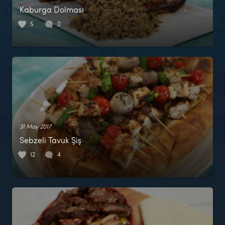
Kaburga Dolması
5
0
31 May 2017
Sebzeli Tavuk Şiş
12
4