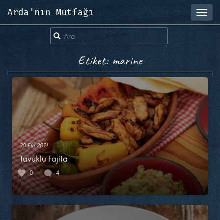
Arda'nın Mutfağı
Toggl
navig
Etiket: marine
30 Eki 2021
Tavuklu Fajita
0
4