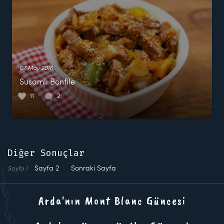
07 May 2016
Susamlı Bonfile
11
2
Diğer Sonuçlar
Sayfa
2
Sonraki Sayfa
Sayfa
1
Arda'nın Mont Blanc Güncesi