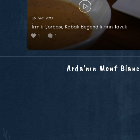
29 Tem 2013
İrmik Çorbası, Kabak Beğendili Fırın Tavuk
1
1
Arda'nın Mont Blanc