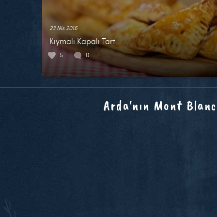
23 Nis 2016
Kıymalı Kapalı Tart
5
0
Arda'nın Mont Blanc