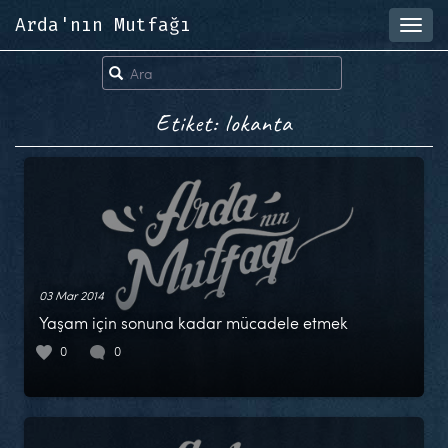
Arda'nın Mutfağı
Toggl
navig
Etiket: lokanta
03 Mar 2014
Yaşam için sonuna kadar mücadele etmek
0
0