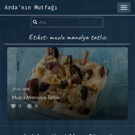
Arda'nın Mutfağı
Toggl
navig
Etiket: muzlu manolya tatlısı
27 Eki 2018
Muzlu Manolya Tatlısı
13
35