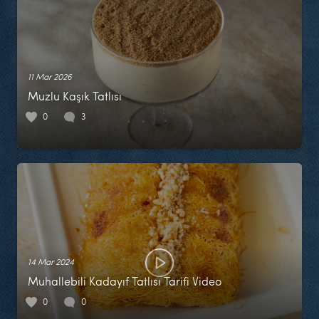
11 Mar 2026
Muzlu Kaşık Tatlısı
0
3
14 Mar 2024
Muhallebili Kadayıf Tatlısı Tarifi Video
0
0