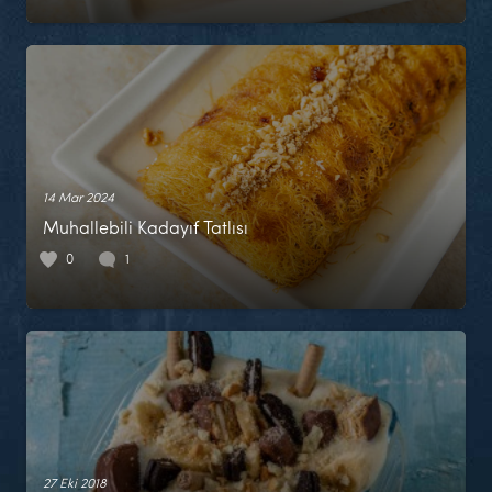
14 Mar 2024
Muhallebili Kadayıf Tatlısı
0
1
27 Eki 2018