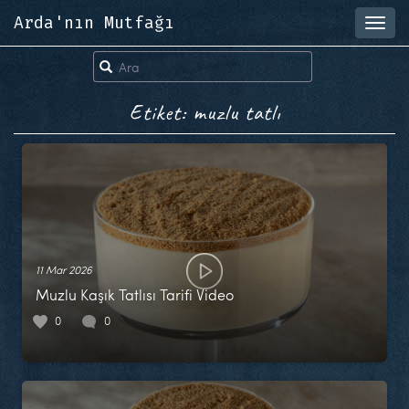
Arda'nın Mutfağı
Toggl
navig
Etiket: muzlu tatlı
11 Mar 2026
Muzlu Kaşık Tatlısı Tarifi Video
0
0