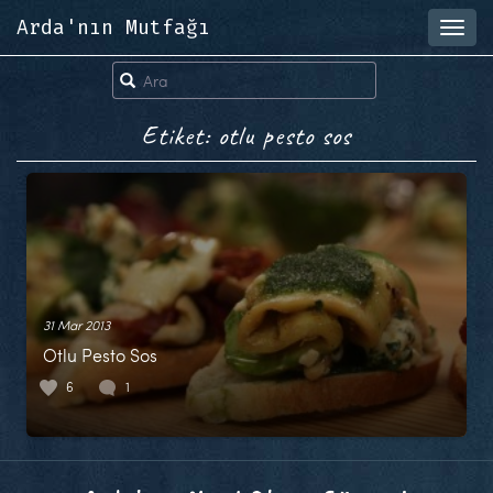
Arda'nın Mutfağı
Toggl
navig
Etiket: otlu pesto sos
31 Mar 2013
Otlu Pesto Sos
6
1