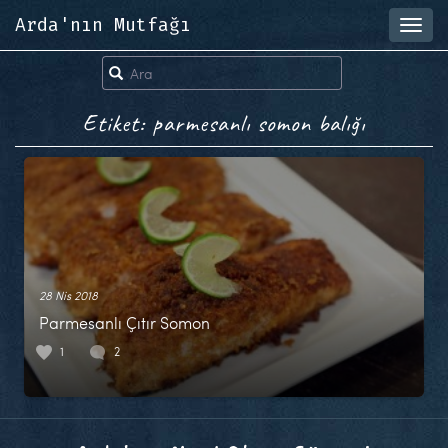
Arda'nın Mutfağı
Toggl
navig
Etiket: parmesanlı somon balığı
28 Nis 2018
Parmesanlı Çıtır Somon
1
2