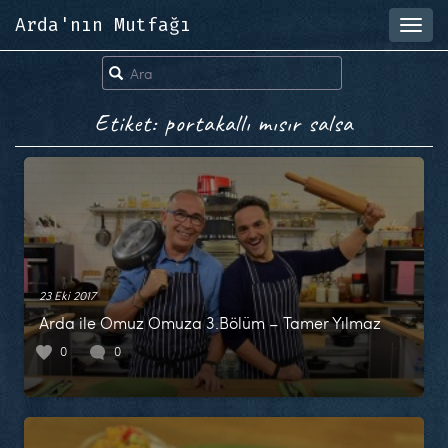
Arda'nın Mutfağı
Toggl
navig
Etiket: portakallı mısır salsa
23 Eki 2017
Arda ile Omuz Omuza 3.Bölüm – Tamer Yılmaz
0
0