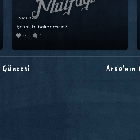
29 Nis 2013
Şefim, bi bakar mısın?
0
1
 Güncesi
Arda'nın