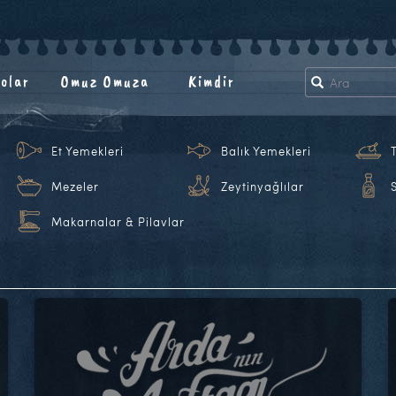
olar
Omuz Omuza
Kimdir
Et Yemekleri
Balık Yemekleri
Mezeler
Zeytinyağlılar
Makarnalar & Pilavlar