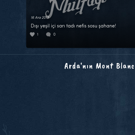
16 Ara 2013
Dışı yeşil içi sarı tadı nefis sosu şahane!
1
0
Arda'nın Mont Blanc