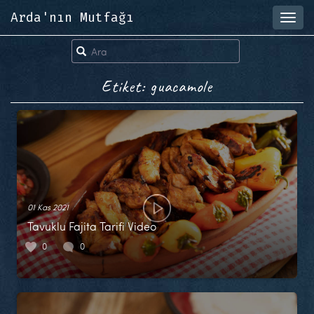
Arda'nın Mutfağı
Toggl
navig
Etiket: guacamole
01 Kas 2021
Tavuklu Fajita Tarifi Video
0
0