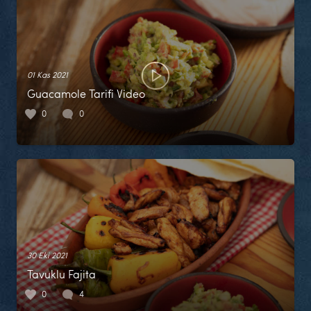
01 Kas 2021
Guacamole Tarifi Video
0
0
30 Eki 2021
Tavuklu Fajita
0
4