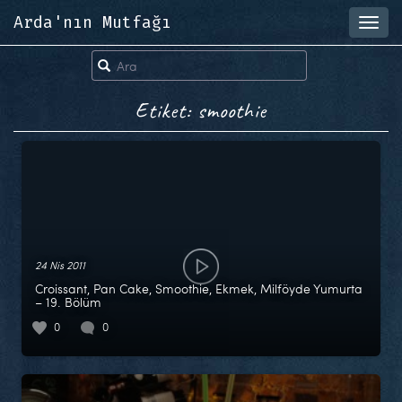
Arda'nın Mutfağı
Toggl
navig
Etiket: smoothie
24 Nis 2011
Croissant, Pan Cake, Smoothie, Ekmek, Milföyde Yumurta
– 19. Bölüm
0
0