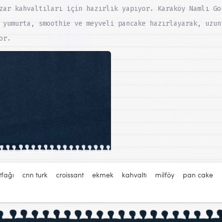
zar kahvaltıları için hazırlık yapıyor. Karaköy Namlı Go
 yumurta, smoothie ve meyveli pancake hazırlayarak, uzun
or.
:
tfağı
,
cnn turk
,
croissant
,
ekmek
,
kahvaltı
,
milföy
,
pan cake
,