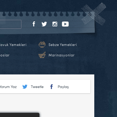
Tavuk Yemekleri
Sebze Yemekleri
Soslar
Marinasyonlar
Yorum Yaz
Tweetle
Paylaş