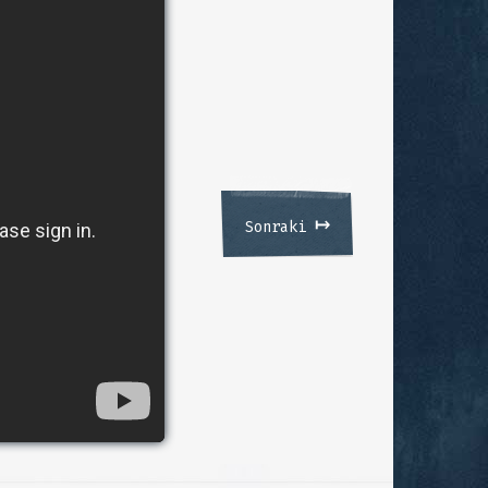
↦
Sonraki