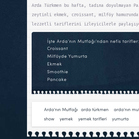
Arda Türkmen bu hafta, tadına doyulmayan Pa
zeytinli ekmek, croissant, milföy hamurunda
lezzetli tariflerini izleyicilerle paylaşıy
İşte Arda’nın Mutfağı’ndan nefis tarifler
Croissant
Milföyde Yumurta
Ekmek
Smoothie
Pancake
Arda'nın Mutfağı
arda türkmen
,
arda'nın mu
show
,
yemek
,
yemek tarifleri
,
yumurta