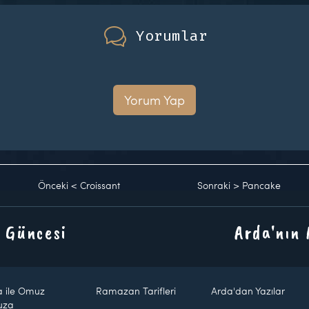
Yorumlar
Yorum Yap
Önceki
<
Croissant
Sonraki
>
Pancake
 Güncesi
Arda'nın
a ile Omuz
Ramazan Tarifleri
Arda'dan Yazılar
uza