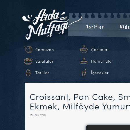
Tarifler
Vide
Ramazan
Çorbalar
Salatalar
Hamurlular
Tatlılar
İçecekler
Croissant, Pan Cake, Sm
Ekmek, Milföyde Yumurt
24 Nis 2011