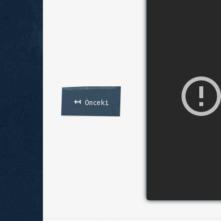
↤
Önceki