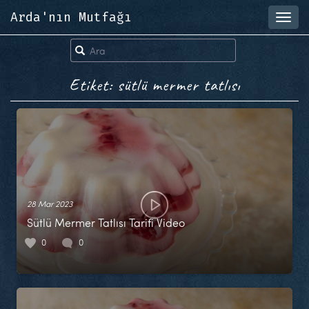
Arda'nın Mutfağı
Toggl
navig
Etiket: sütlü mermer tatlısı
28 Mar 2023
Sütlü Mermer Tatlısı Tarifi Video
0
0