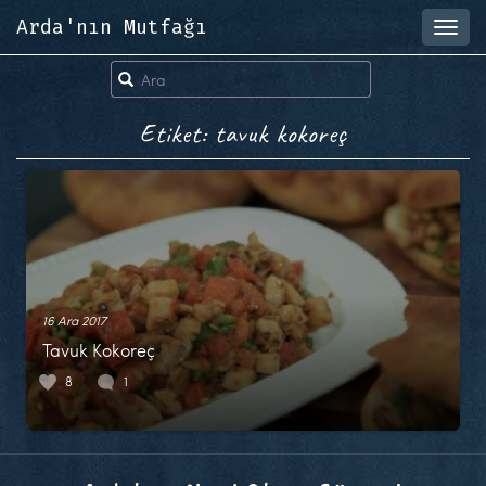
Arda'nın Mutfağı
Toggl
navig
Etiket: tavuk kokoreç
16 Ara 2017
Tavuk Kokoreç
8
1