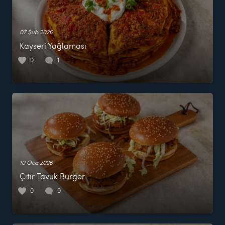
07 Şub 2026
Kayseri Yağlaması
0
1
10 Oca 2026
Çıtır Tavuk Burger
0
0