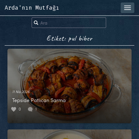
Arda'nın Mutfağı
Toggl
navig
Etiket: pul biber
11 Nis 2026
Tepside Patlıcan Sarma
0
1