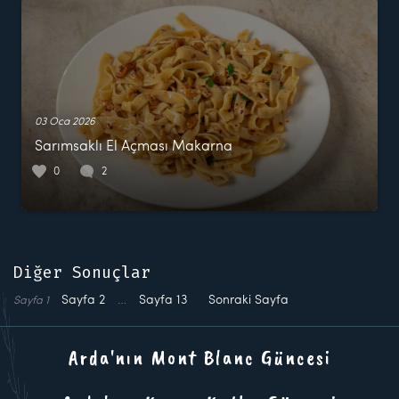
03 Oca 2026
Sarımsaklı El Açması Makarna
0
2
Diğer Sonuçlar
Sayfa
2
…
Sayfa
13
Sonraki Sayfa
Sayfa
1
Arda'nın Mont Blanc Güncesi