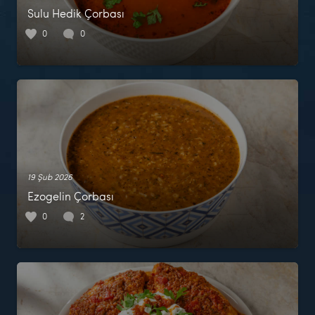
Sulu Hedik Çorbası
0
0
19 Şub 2026
Ezogelin Çorbası
0
2