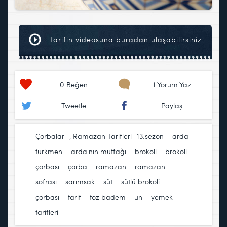
Tarifin videosuna buradan ulaşabilirsiniz
0
Beğen
1 Yorum Yaz
Tweetle
Paylaş
Çorbalar
,
Ramazan Tarifleri
13.sezon
,
arda
türkmen
,
arda'nın mutfağı
,
brokoli
,
brokoli
çorbası
,
çorba
,
ramazan
,
ramazan
sofrası
,
sarımsak
,
süt
,
sütlü brokoli
çorbası
,
tarif
,
toz badem
,
un
,
yemek
tarifleri