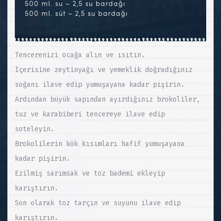
500 ml. su – 2,5 su bardağı
500 ml. süt – 2,5 su bardağı
Tencerenizi ocağa alın ve ısıtın.
İçerisine zeytinyağı ve yemeklik doğradığınız
soğanı ilave edip yumuşayana kadar pişirin.
Ardından büyük sapından ayırdığınız brokoliler,
tuz ve karabiberi tencereye ilave edip
soteleyin.
Brokolilerin kök kısımları hafif yumuşayana
kadar pişirin.
Ezilmiş sarımsak ve toz bademi ekleyip
karıştırın.
Son olarak toz tarçın ve suyunu ilave edip
karıştırın.