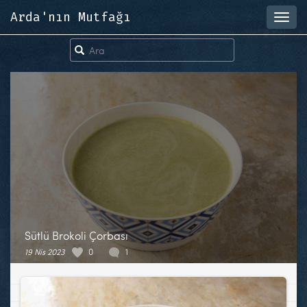
Arda'nın Mutfağı
Toggl
navig
Sütlü Brokoli Çorbası
19 Nis 2023
0
1