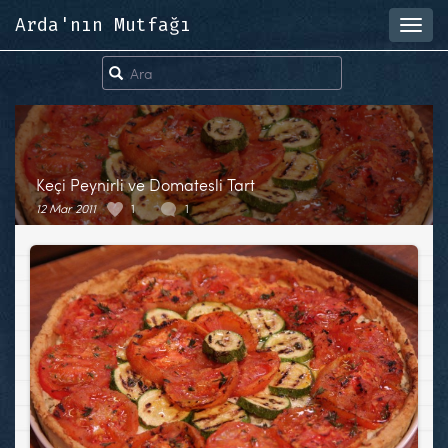
Arda'nın Mutfağı
Toggl
navig
Keçi Peynirli ve Domatesli Tart
12 Mar 2011
1
1