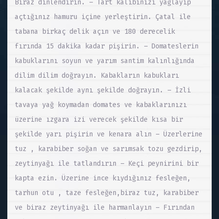
Biraz dinlendirin. – Tart kalıbınızı yağlayıp
açtığınız hamuru içine yerleştirin. Çatal ile
tabana birkaç delik açın ve 180 derecelik
fırında 15 dakika kadar pişirin. – Domateslerin
kabuklarını soyun ve yarım santim kalınlığında
dilim dilim doğrayın. Kabakların kabukları
kalacak şekilde aynı şekilde doğrayın. – İzli
tavaya yağ koymadan domates ve kabaklarınızı
üzerine ızgara izi verecek şekilde kısa bir
şekilde yarı pişirin ve kenara alın – Üzerlerine
tuz , karabiber soğan ve sarımsak tozu gezdirip,
zeytinyağı ile tatlandırın – Keçi peynirini bir
kapta ezin. Üzerine ince kıydığınız fesleğen,
tarhun otu , taze fesleğen,biraz tuz, karabiber
ve biraz zeytinyağı ile harmanlayın – Fırından