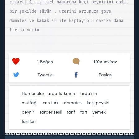
çıkarttığınız tart hamuruna keçi peynirini doğal
bir şekilde sürün , üzerini arzunuza gore
domates ve kabaklar ile kaplayıp 5 dakika daha
fırına verin
1
Beğen
1 Yorum Yaz
Tweetle
Paylaş
Hamurlular
arda türkmen
,
arda'nın
mutfağı
,
cnn turk
,
domates
,
keçi peyniri
,
peynir
,
sarper sesli
,
tarif
,
tart
,
yemek
tarifleri