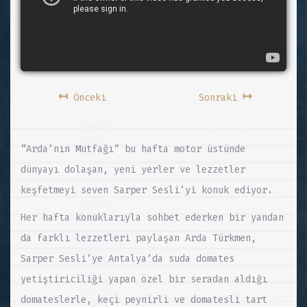
↤
↦
Önceki
Sonraki
“Arda’nın Mutfağı” bu hafta motor üstünde
dünyayı dolaşan, yeni yerler ve lezzetler
keşfetmeyi seven Sarper Sesli’yi konuk ediyor.
Her hafta konuklarıyla sohbet ederken bir yandan
da farklı lezzetleri paylaşan Arda Türkmen,
Sarper Sesli’ye Antalya’da suda domates
yetiştiriciliği yapan özel bir seradan aldığı
domateslerle, keçi peynirli ve domatesli tart