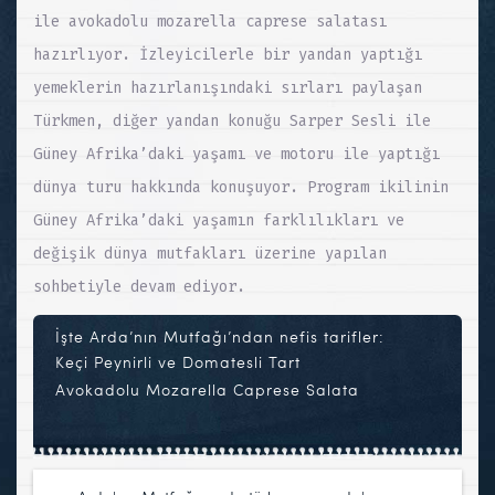
ile avokadolu mozarella caprese salatası
hazırlıyor. İzleyicilerle bir yandan yaptığı
yemeklerin hazırlanışındaki sırları paylaşan
Türkmen, diğer yandan konuğu Sarper Sesli ile
Güney Afrika’daki yaşamı ve motoru ile yaptığı
dünya turu hakkında konuşuyor. Program ikilinin
Güney Afrika’daki yaşamın farklılıkları ve
değişik dünya mutfakları üzerine yapılan
sohbetiyle devam ediyor.
İşte Arda’nın Mutfağı’ndan nefis tarifler:
Keçi Peynirli ve Domatesli Tart
Avokadolu Mozarella Caprese Salata