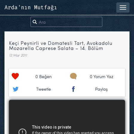
Arda'nın Mutfağı
Toggl
navig
Keçi Peynirli ve Domatesli Tart, Avokadolu
Mozarella Caprese Salata – 14. Bölüm
12 Mar 2011
0
Beğen
0 Yorum Yaz
Tweetle
Paylaş