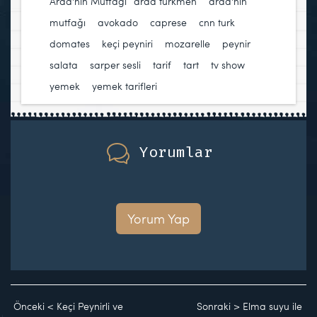
Arda'nın Mutfağı
arda türkmen
,
arda'nın
mutfağı
,
avokado
,
caprese
,
cnn turk
,
domates
,
keçi peyniri
,
mozarelle
,
peynir
,
salata
,
sarper sesli
,
tarif
,
tart
,
tv show
,
yemek
,
yemek tarifleri
Yorumlar
Yorum Yap
Önceki
<
Keçi Peynirli ve
Sonraki
>
Elma suyu ile