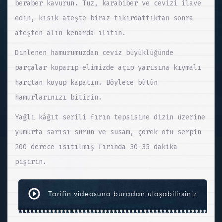
beraber kavurun. Tuz, karabiber ve cevizi ilave
edin, kısık ateşte biraz tıkırdattıktan sonra
ateşten alın kenarda ılıtın.
Dinlenen hamurumuzdan ceviz büyüklüğünde
parçalar koparıp elimizde açıp yarısına kıymalı
harçtan koyup kapatın. Böylece bütün
hamurlarınızı bitirin.
Yağlı kâğıt serili fırın tepsisine dizin üzerine
yumurta sarısı sürün ve susam, çörek otu serpin
200 derece ısıtılmış fırında 30-35 dakika
pişirin.
Tarifin videosuna buradan ulaşabilirsiniz