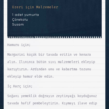
Üzeri için Malzemeler
1 adet yumurta
Çörekotu
Susam
Hamuru için;
Margarini küçük bir tavada eritin ve kenara
alın. Ilınınca bütün sıvı malzemeleri ekleyip
karıştırın. Ardından unu ve kabartma tozunu
ekleyip hamur elde edin.
İç Harç için;
Soğanı yemeklik doğrayın zeytinyağı koyduğunuz
tavada hafif pembeleştirin. Kıymayı ilave edip