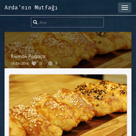
Arda'nın Mutfağı
Toggl
navig
Kıymalı Poğaça
19 Eki 2014
15
9