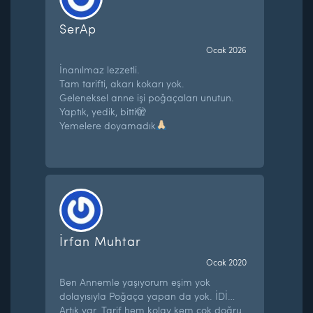
SerAp
Ocak 2026
İnanılmaz lezzetli.
Tam tarifti, akarı kokarı yok.
Geleneksel anne işi poğaçaları unutun.
Yaptık, yedik, bitti🫣
Yemelere doyamadık
İrfan Muhtar
Ocak 2020
Ben Annemle yaşıyorum eşim yok
dolayısıyla Poğaça yapan da yok. İDİ…
Artık var. Tarif hem kolay kem çok doğru.