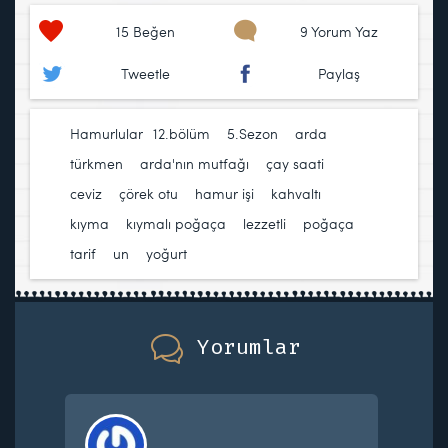
15
Beğen
9 Yorum Yaz
Tweetle
Paylaş
Hamurlular
12.bölüm
,
5.Sezon
,
arda
türkmen
,
arda'nın mutfağı
,
çay saati
,
ceviz
,
çörek otu
,
hamur işi
,
kahvaltı
,
kıyma
,
kıymalı poğaça
,
lezzetli
,
poğaça
,
tarif
,
un
,
yoğurt
Yorumlar