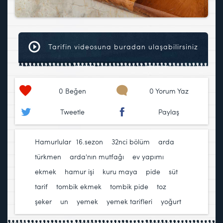
Tarifin videosuna buradan ulaşabilirsiniz
0
Beğen
0 Yorum Yaz
Tweetle
Paylaş
Hamurlular
16.sezon
,
32nci bölüm
,
arda
türkmen
,
arda'nın mutfağı
,
ev yapımı
ekmek
,
hamur işi
,
kuru maya
,
pide
,
süt
,
tarif
,
tombik ekmek
,
tombik pide
,
toz
şeker
,
un
,
yemek
,
yemek tarifleri
,
yoğurt