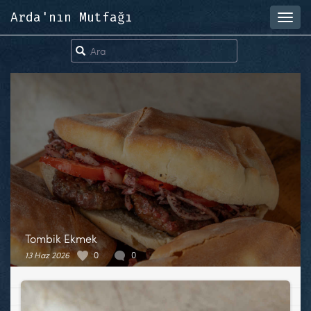
Arda'nın Mutfağı
Toggl
navig
Tombik Ekmek
13 Haz 2026
0
0