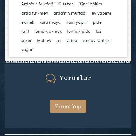
Arda'nın Mutfağı
16.sezon
,
32nci bölüm
,
arda türkmen
,
arda'nın mutfağı
,
ev yapımı
ekmek
,
kuru maya
,
nasıl yapılır
,
pide
,
tarif
,
tombik ekmek
,
tombik pide
,
toz
şeker
,
tv show
,
un
,
video
,
yemek tarifleri
,
yoğurt
Yorumlar
Yorum Yap