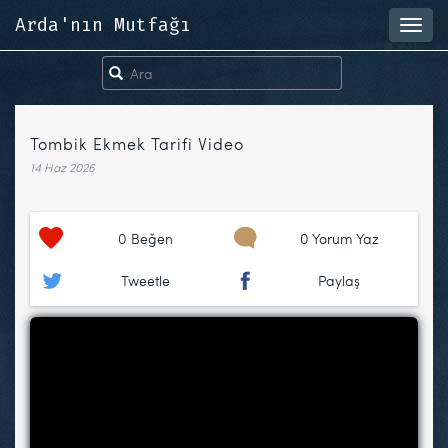
Arda'nın Mutfağı
Toggl
navig
Tombik Ekmek Tarifi Video
14 Haz 2026
0
Beğen
0 Yorum Yaz
Tweetle
Paylaş