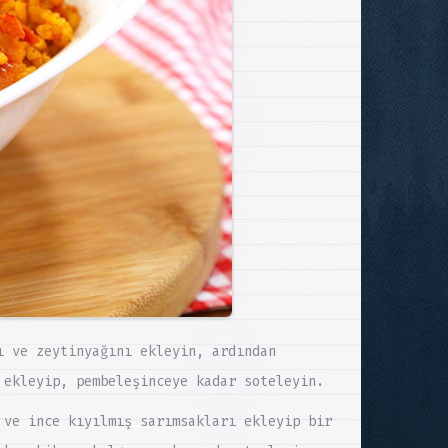
ı ve zeytinyağını ekleyin, ardından
 ekleyip, pembeleşinceye kadar soteleyin.
 ve ince kıyılmış sarımsakları ekleyip bir