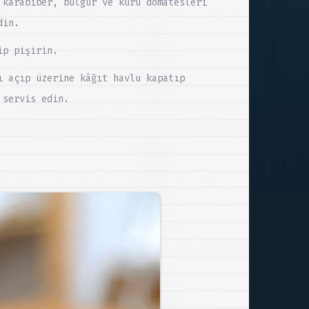
 karabiber, bulgur ve kuru domatesleri
din.
ip pişirin.
ı açıp üzerine kâğıt havlu kapatıp
 servis edin.