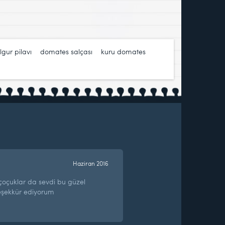
lgur pilavı
,
domates salçası
,
kuru domates
,
Haziran 2016
çoçuklar da sevdi bu güzel
 teşekkür ediyorum