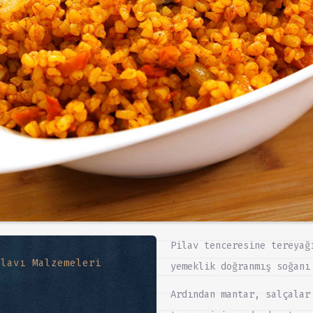
Pilav tenceresine tereyağ
ilavı Malzemeleri
yemeklik doğranmış soğanı
Ardından mantar, salçalar