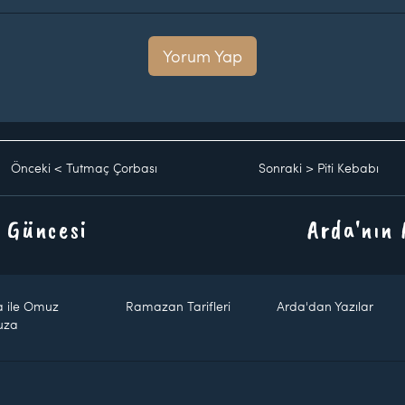
Yorum Yap
Önceki
<
Tutmaç Çorbası
Sonraki
>
Piti Kebabı
 Güncesi
Arda'nın
a ile Omuz
Ramazan Tarifleri
Arda'dan Yazılar
uza