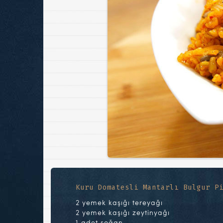
Kuru Domatesli Mantarlı Bulgur P
2 yemek kaşığı tereyağı
2 yemek kaşığı zeytinyağı
1 adet soğan