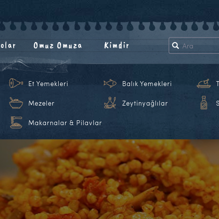
olar
Omuz Omuza
Kimdir
Et Yemekleri
Balık Yemekleri
Mezeler
Zeytinyağlılar
Makarnalar & Pilavlar