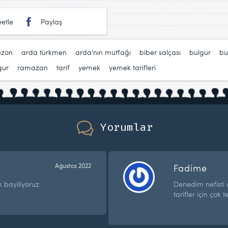
etle
Paylaş
ezon
,
arda türkmen
,
arda'nın mutfağı
,
biber salçası
,
bulgur
,
bu
gur
,
ramazan
,
tarif
,
yemek
,
yemek tarifleri
Yorumlar
Ağustos 2022
Fadime
k bayiliyoruz.
Denedim nefisti 
tarifler için çok