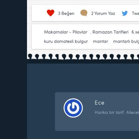
3
Beğen
2 Yorum Yaz
Twe
Makarnalar - Pilavlar
,
Ramazan Tarifleri
6.s
kuru domatesli bulgur
,
mantar
,
mantarlı bul
Ece
Harika bir tarif. Ailece