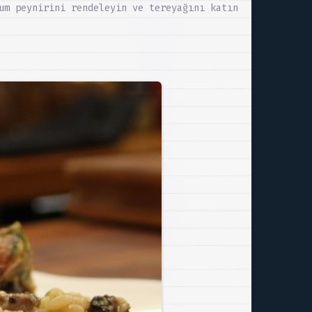
um peynirini rendeleyin ve tereyağını katın