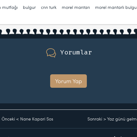
n mutfağı
,
bulgur
,
cnn turk
,
morel mantarı
,
morel mantarlı bulgur
Yorumlar
Yorum Yap
Önceki
<
Nane Kapari Sos
Sonraki
>
Yaz günü gelm