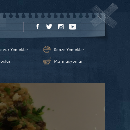
Tavuk Yemekleri
Sebze Yemekleri
Soslar
Marinasyonlar