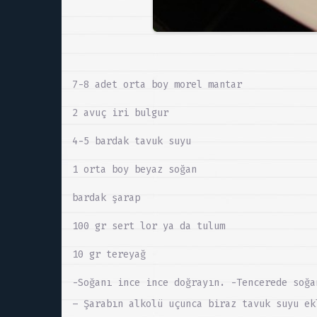
7-8 adet orta boy morel mantar
2 avuç iri bulgur
4-5 bardak tavuk suyu
1 orta boy beyaz soğan
bardak şarap
100 gr sert lor ya da tulum
10 gr tereyağ
-Soğanı ince ince doğrayın. -Tencerede soğa
– Şarabın alkolü uçunca biraz tavuk suyu ek