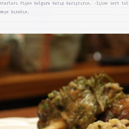
ntarları Pişen bulgura katıp karıştırın. -İçine sert tul
meye bırakın.