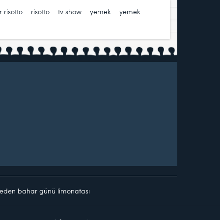
 risotto
,
risotto
,
tv show
,
yemek
,
yemek
eden bahar günü limonatası