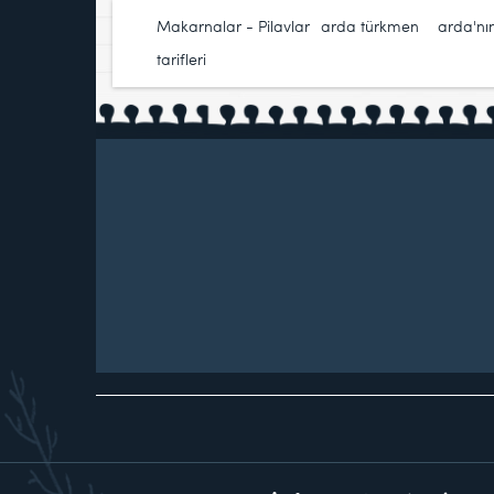
Makarnalar - Pilavlar
arda türkmen
,
arda'nı
tarifleri