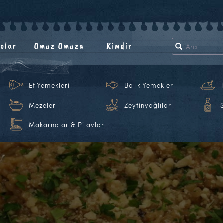
olar
Omuz Omuza
Kimdir
Et Yemekleri
Balık Yemekleri
Mezeler
Zeytinyağlılar
Makarnalar & Pilavlar