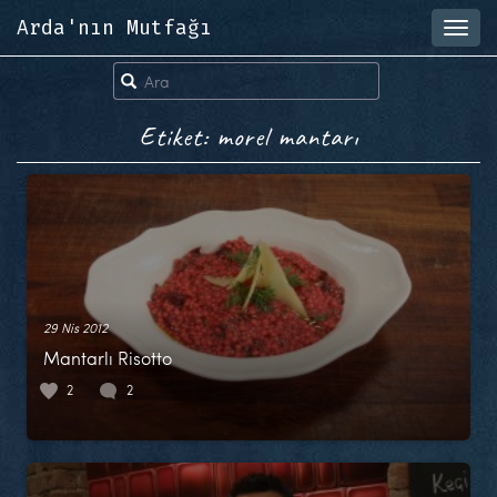
Arda'nın Mutfağı
Toggl
navig
Etiket: morel mantarı
29 Nis 2012
Mantarlı Risotto
2
2