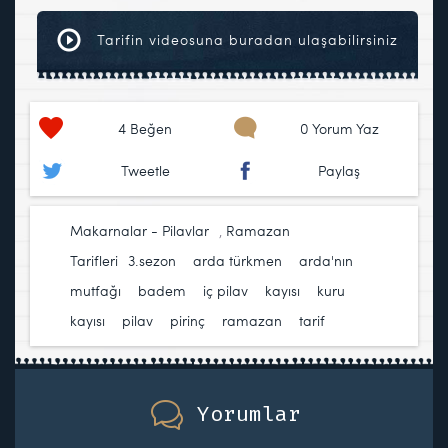
Tarifin videosuna buradan ulaşabilirsiniz
4
Beğen
0 Yorum Yaz
Tweetle
Paylaş
Makarnalar - Pilavlar
,
Ramazan
Tarifleri
3.sezon
,
arda türkmen
,
arda'nın
mutfağı
,
badem
,
iç pilav
,
kayısı
,
kuru
kayısı
,
pilav
,
pirinç
,
ramazan
,
tarif
Yorumlar