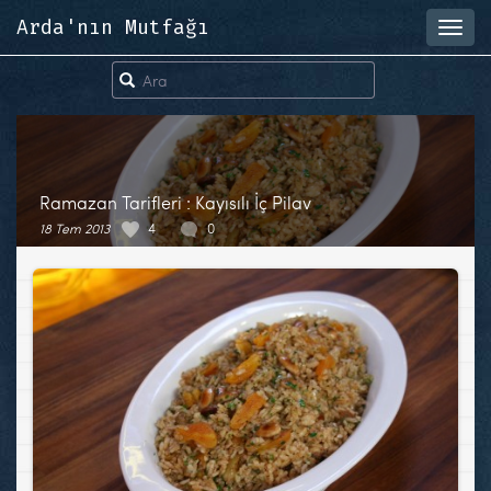
Arda'nın Mutfağı
Toggl
navig
Ramazan Tarifleri : Kayısılı İç Pilav
18 Tem 2013
4
0