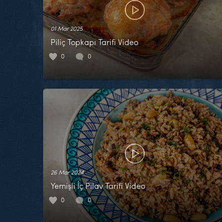
01 Mar 2025
Piliç Topkapı Tarifi Video
0
0
26 Mar 2024
Yemişli İç Pilav Tarifi Video
0
0