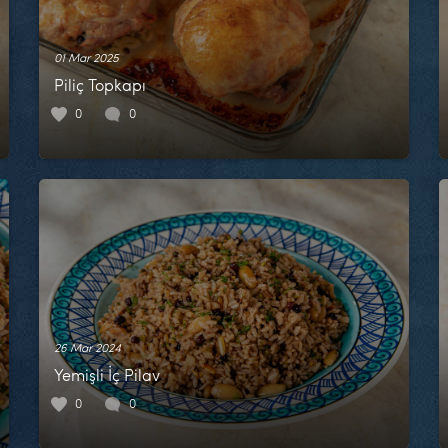
01 Mar 2025
Piliç Topkapı
0
0
26 Mar 2024
Yemişli İç Pilav
0
0