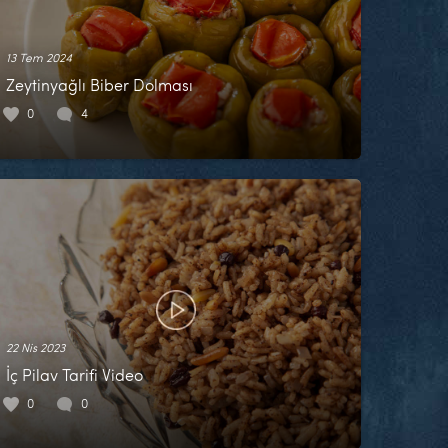
13 Tem 2024
Zeytinyağlı Biber Dolması
0
4
22 Nis 2023
İç Pilav Tarifi Video
0
0