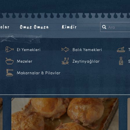
olar
Omuz Omuza
Kimdir
Et Yemekleri
Balık Yemekleri
Mezeler
Zeytinyağlılar
Makarnalar & Pilavlar