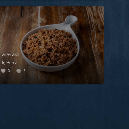
24 Nis 2022
İç Pilav
0
2