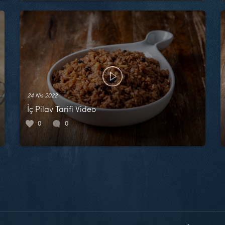
24 Nis 2022
İç Pilav Tarifi Video
0
0