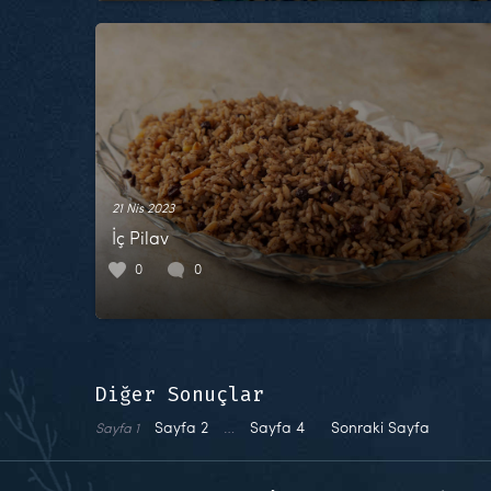
21 Nis 2023
İç Pilav
0
0
Diğer Sonuçlar
Sayfa
2
…
Sayfa
4
Sonraki Sayfa
Sayfa
1