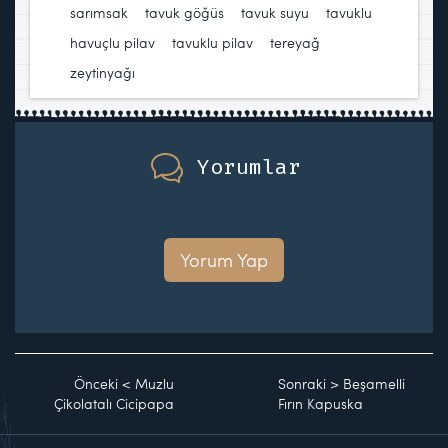
sarımsak
,
tavuk göğüs
,
tavuk suyu
,
tavuklu
havuçlu pilav
,
tavuklu pilav
,
tereyağ
,
zeytinyağı
Yorumlar
Yorum Yap
Önceki
<
Muzlu
Sonraki
>
Beşamelli
Çikolatalı Cicipapa
Fırın Kapuska