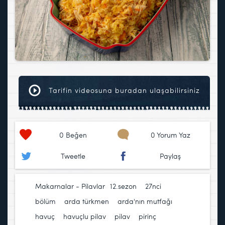
Tarifin videosuna buradan ulaşabilirsiniz
0
Beğen
0 Yorum Yaz
Tweetle
Paylaş
Makarnalar - Pilavlar
12.sezon
,
27nci
bölüm
,
arda türkmen
,
arda'nın mutfağı
,
havuç
,
havuçlu pilav
,
pilav
,
pirinç
,