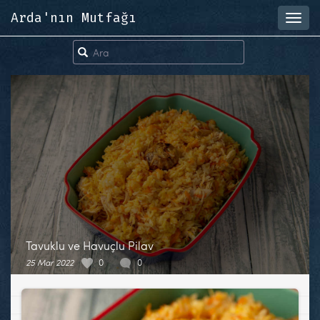
Arda'nın Mutfağı
Toggl
navig
Tavuklu ve Havuçlu Pilav
25 Mar 2022
0
0