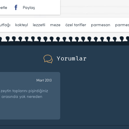
etle
Paylaş
utfağı
,
kokteyl
,
lezzetli
,
meze
,
özel tarifler
,
parmesan
,
parmesa
Yorumlar
Mart 2013
tin toplarını pişirdiğiniz
ri arasında yok nereden