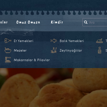
olar
Omuz Omuza
Kimdir
Et Yemekleri
Balık Yemekleri
Mezeler
Zeytinyağlılar
Makarnalar & Pilavlar