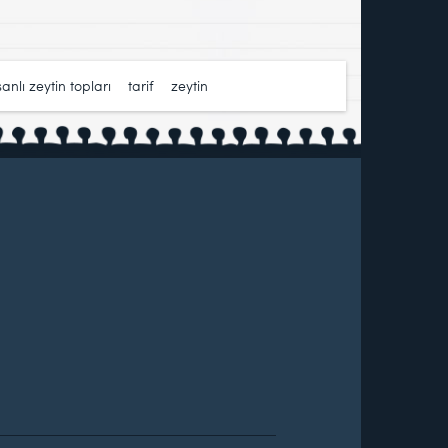
nlı zeytin topları
,
tarif
,
zeytin