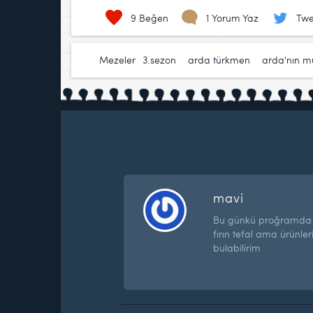
9
Beğen
1 Yorum Yaz
Twe
Mezeler
3.sezon
,
arda türkmen
,
arda'nın m
mavi
Bu günkü proğramda zey
fırın tefal ama ürünle
bulabilirim