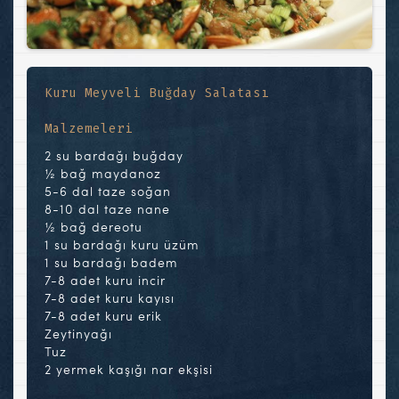
Kuru Meyveli Buğday Salatası
Malzemeleri
2 su bardağı buğday
½ bağ maydanoz
5-6 dal taze soğan
8-10 dal taze nane
½ bağ dereotu
1 su bardağı kuru üzüm
1 su bardağı badem
7-8 adet kuru incir
7-8 adet kuru kayısı
7-8 adet kuru erik
Zeytinyağı
Tuz
2 yermek kaşığı nar ekşisi