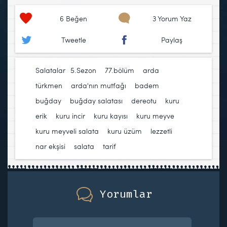
6
Beğen
3 Yorum Yaz
Tweetle
Paylaş
Salatalar
5.Sezon
,
77.bölüm
,
arda
türkmen
,
arda'nın mutfağı
,
badem
,
buğday
,
buğday salatası
,
dereotu
,
kuru
erik
,
kuru incir
,
kuru kayısı
,
kuru meyve
,
kuru meyveli salata
,
kuru üzüm
,
lezzetli
,
nar ekşisi
,
salata
,
tarif
Yorumlar