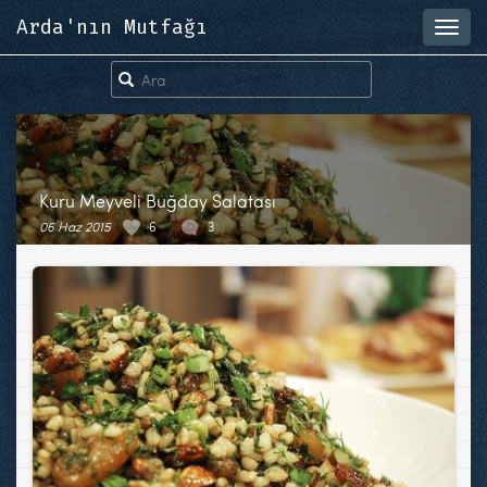
Arda'nın Mutfağı
Toggl
navig
Kuru Meyveli Buğday Salatası
06 Haz 2015
6
3