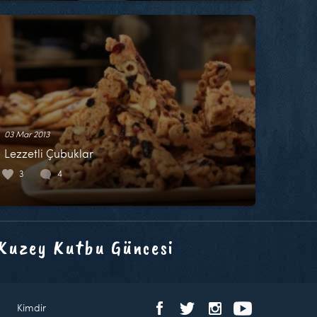
03 Mar 2013
Lezzetli Çubuklar
3
4
 Kuzey Kutbu Güncesi
Kimdir