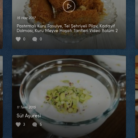
15 Haz 2017
Pastırmalı Kuru Fasulye, Tel Şehriyeli Pilav, Kadayıf
Dolması, Kuru Meyve Hoşafı Tarifleri Video Bölüm 2
0
0
11 Tem 2015
Süt Aşuresi
3
5