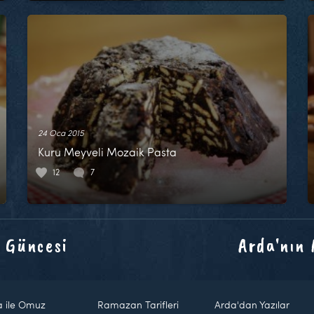
24 Oca 2015
Kuru Meyveli Mozaik Pasta
12
7
 Güncesi
Arda'nın
a ile Omuz
Ramazan Tarifleri
Arda'dan Yazılar