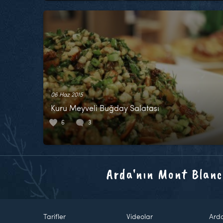
06 Haz 2015
Kuru Meyveli Buğday Salatası
6
3
Arda'nın Mont Blanc
Tarifler
Videolar
Ard