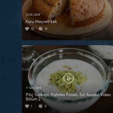
12 Eki 2019
Kuru Meyveli Kek
10
10
11 Tem 2015
Piliç Topkapı, Patates Püresi, Süt Aşuresi Video
Bölüm 2
1
0