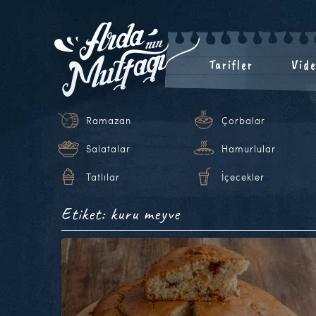
Tarifler
Vide
Ramazan
Çorbalar
Salatalar
Hamurlular
Tatlılar
İçecekler
Etiket: kuru meyve