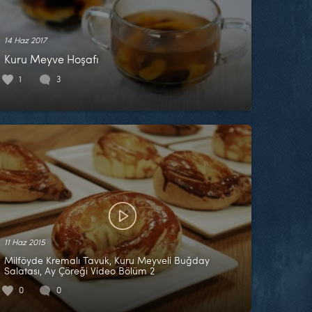
14 Haz 2017
Kuru Meyve Hoşafı
1
3
11 Haz 2015
Milföyde Kremalı Tavuk, Kuru Meyveli Buğday
Salatası, Ay Çöreği Video Bölüm 2
0
0