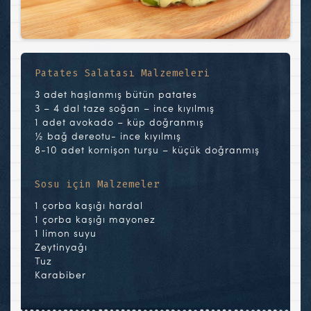
Patates Salatası Malzemeleri
3 adet haşlanmış bütün patates
3 – 4 dal taze soğan – ince kıyılmış
1 adet avokado – küp doğranmış
½ bağ dereotu- ince kıyılmış
8-10 adet kornişon turşu – küçük doğranmış
Sosu için Malzemeler
1 çorba kaşığı hardal
1 çorba kaşığı mayonez
1 limon suyu
Zeytinyağı
Tuz
Karabiber