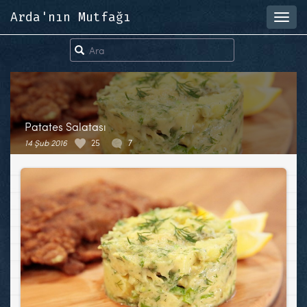
Arda'nın Mutfağı
Toggl
navig
Patates Salatası
14 Şub 2016
25
7