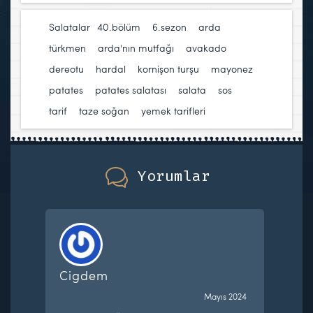
Salatalar
40.bölüm
,
6.sezon
,
arda
türkmen
,
arda'nın mutfağı
,
avakado
,
dereotu
,
hardal
,
kornişon turşu
,
mayonez
,
patates
,
patates salatası
,
salata
,
sos
,
tarif
,
taze soğan
,
yemek tarifleri
Yorumlar
Cigdem
Mayıs 2024