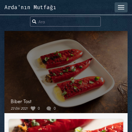
Arda'nın Mutfağı
Toggl
navig
Biber Tost
23 Eki 2021
0
0