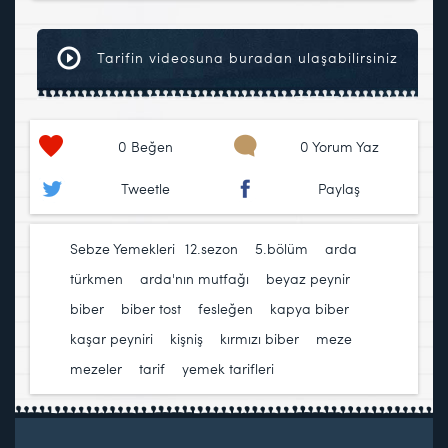
Tarifin videosuna buradan ulaşabilirsiniz
0
Beğen
0 Yorum Yaz
Tweetle
Paylaş
Sebze Yemekleri
12.sezon
,
5.bölüm
,
arda
türkmen
,
arda'nın mutfağı
,
beyaz peynir
,
biber
,
biber tost
,
fesleğen
,
kapya biber
,
kaşar peyniri
,
kişniş
,
kırmızı biber
,
meze
,
mezeler
,
tarif
,
yemek tarifleri