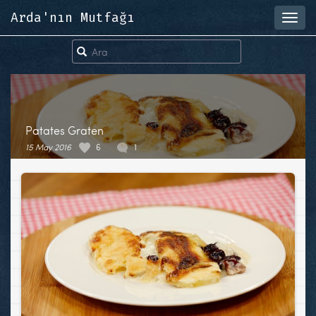
Arda'nın Mutfağı
Toggl
navig
Patates Graten
15 May 2016
6
1