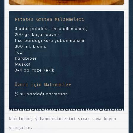
Patates Graten Malzemeleri
3 adet patates – ince dilimlenmiş
200 gr. kaşar peyniri
1 su bardağı kuru yabanmersini
300 ml. krema
Tuz
Karabiber
Muskat
3-4 dal taze kekik
Üzeri için Malzemeler
½ su bardağı parmesan
Kurutulmuş yabanmersinlerini sıcak suya koyup
yumuşatın.