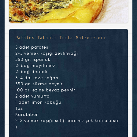
Patates Tabanlı Turta Malzemeleri
3 adet patates
2-3 yemek kaşığı zeytinyağı
350 gr. ıspanak
½ bağ maydanoz
½ bağ dereotu
3-4 dal taze soğan
350 gr. süzme peynir
100 gr. ezine beyaz peynir
2 adet yumurta
1 adet limon kabuğu
Tuz
Karabiber
2-3 yemek kaşığı süt ( harcınız çok katı olursa
)