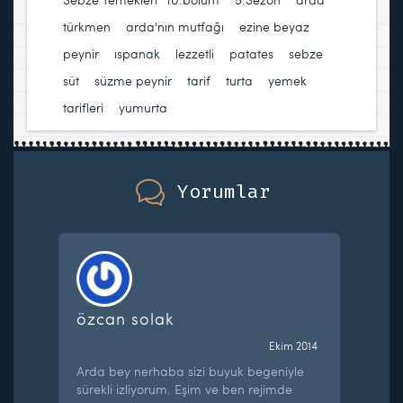
türkmen
,
arda'nın mutfağı
,
ezine beyaz
peynir
,
ıspanak
,
lezzetli
,
patates
,
sebze
,
süt
,
süzme peynir
,
tarif
,
turta
,
yemek
tarifleri
,
yumurta
Yorumlar
özcan solak
Ekim 2014
Arda bey nerhaba sizi buyuk begeniyle
sürekli izliyorum. Eşim ve ben rejimde