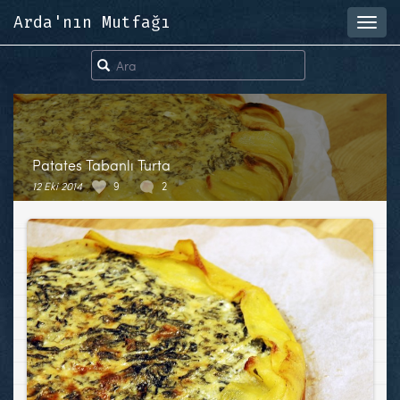
Arda'nın Mutfağı
Toggl
navig
Patates Tabanlı Turta
12 Eki 2014
9
2