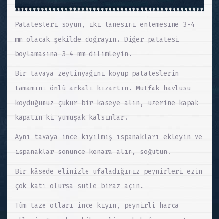
Patatesleri soyun, iki tanesini enlemesine 3-4
mm olacak şekilde doğrayın. Diğer patatesi
boylamasına 3-4 mm dilimleyin.
Bir tavaya zeytinyağını koyup patateslerin
tamamını önlü arkalı kızartın. Mutfak havlusu
koyduğunuz çukur bir kaseye alın, üzerine kapak
kapatın ki yumuşak kalsınlar.
Aynı tavaya ince kıyılmış ıspanakları ekleyin ve
ıspanaklar sönünce kenara alın, soğutun.
Bir kâsede elinizle ufaladığınız peynirleri ezin
çok katı olursa sütle biraz açın.
Tüm taze otları ince kıyın, peynirli harca