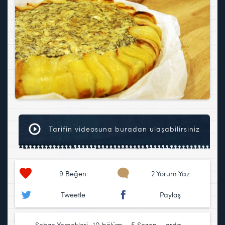
Tarifin videosuna buradan ulaşabilirsiniz
9
Beğen
2 Yorum Yaz
Tweetle
Paylaş
Sebze Yemekleri
10.bölüm
,
5.Sezon
,
arda