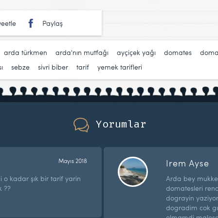
eetle
Paylaş
,
arda türkmen
,
arda'nın mutfağı
,
ayçiçek yağı
,
domates
,
domat
ı
,
sebze
,
sivri biber
,
tarif
,
yemek tarifleri
Yorumlar
Mayıs 2018
Irem Ayse
i o kadar şık bir tarif yarin
Arda bey mukkem
k ??
domatesleri ren
dograyin yaziyor
dogradim cok guz
olmamdi malese