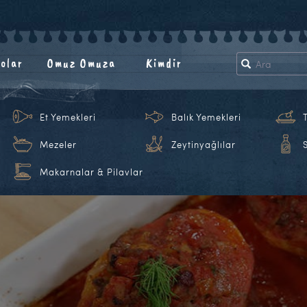
olar
Omuz Omuza
Kimdir
Et Yemekleri
Balık Yemekleri
Mezeler
Zeytinyağlılar
Makarnalar & Pilavlar