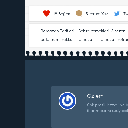
18
Beğen
5 Yorum Yaz
Tw
Ramazan Tarifleri
,
Sebze Yemekleri
8.sezon
patates musakka
,
ramazan
,
ramazan sofras
Özlem
Cok pratik lezzetli ve b
iftar masamı süslyece