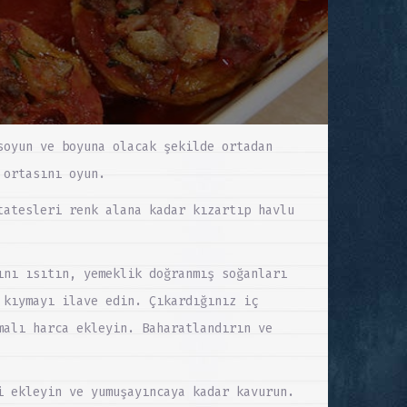
soyun ve boyuna olacak şekilde ortadan
 ortasını oyun.
tatesleri renk alana kadar kızartıp havlu
ını ısıtın, yemeklik doğranmış soğanları
 kıymayı ilave edin. Çıkardığınız iç
malı harca ekleyin. Baharatlandırın ve
i ekleyin ve yumuşayıncaya kadar kavurun.