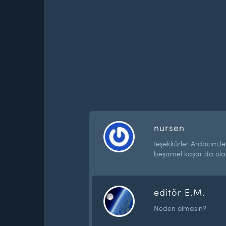
nursen
teşekkürler Ardacım,le
beşamel kaşar da olab
editör E.M.
Neden olmasın?