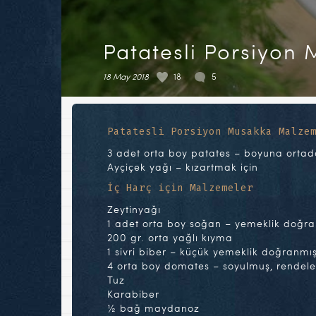
Patatesli Porsiyon
18 May 2018
18
5
Patatesli Porsiyon Musakka Malze
3 adet orta boy patates – boyuna ortada
Ayçiçek yağı – kızartmak için
İç Harç için Malzemeler
Zeytinyağı
1 adet orta boy soğan – yemeklik doğr
200 gr. orta yağlı kıyma
1 sivri biber – küçük yemeklik doğranmı
4 orta boy domates – soyulmuş, rendel
Tuz
Karabiber
½ bağ maydanoz