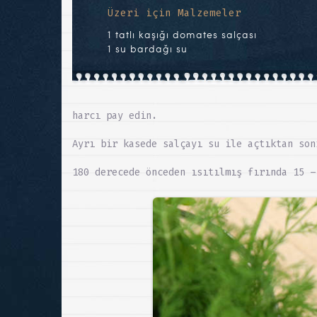
Üzeri için Malzemeler
1 tatlı kaşığı domates salçası
1 su bardağı su
harcı pay edin.
Ayrı bir kasede salçayı su ile açtıktan son
180 derecede önceden ısıtılmış fırında 15 –