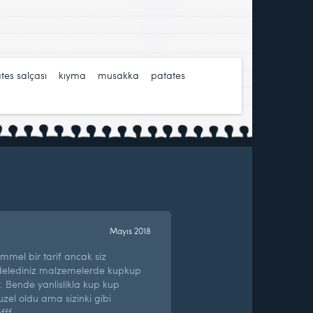
es salçası
,
kıyma
,
musakka
,
patates
,
Mayıs 2018
mel bir tarif ancak siz
delediniz malzemelerde kupkup
. Bende yanlislikla kup kup
el oldu ama sizinki gibi
fff