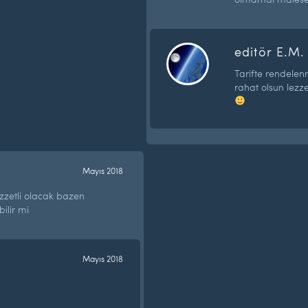
editör E.M.
Tarifte rendelenm
rahat olsun lezze
Mayıs 2018
zzetli olacak bazen
ilir mi
Mayıs 2018