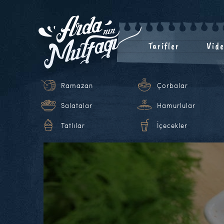
Tarifler
Vide
Ramazan
Çorbalar
Salatalar
Hamurlular
Tatlılar
İçecekler