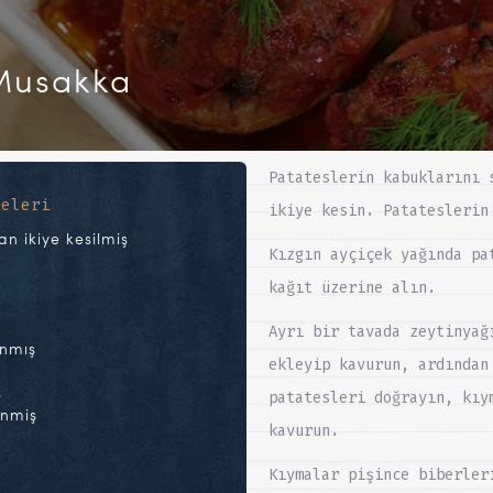
 Musakka
Patateslerin kabuklarını 
meleri
ikiye kesin. Patateslerin
n ikiye kesilmiş
Kızgın ayçiçek yağında pa
kağıt üzerine alın.
Ayrı bir tavada zeytinyağ
anmış
ekleyip kavurun, ardından
ş
patatesleri doğrayın, kıy
enmiş
kavurun.
Kıymalar pişince biberler