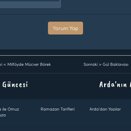
Yorum Yap
ki
<
Milföyde Mücver Börek
Sonraki
>
Gül Baklavası
 Güncesi
Arda'nın
a ile Omuz
Ramazan Tarifleri
Arda'dan Yazılar
uza