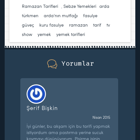
Ramazan Tarifleri
,
Sebze Yemekleri
arda
türkmen
,
arda'nın mutfağı
,
fasulye
,
güveç
,
kuru fasulye
,
ramazan
,
tarif
,
tv
show
,
yemek
,
yemek tarifleri
Yorumlar
Şerif Bişkin
Nisan 2015
İyi günler, bu akşam için bu tarifi yapmak
istiyordum ama pastırma yerine sucuk
koymayı düşünüyorum. Pişirme işinin