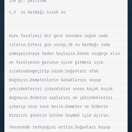
150 gr. pastırma
4,5 su bardağı sıcak su
Kuru fasulyeyi bir gece önceden soğuk suda
ıslatın.Ertesi gün süzüp,10 su bardağı suda
yumuşayıncaya kadar haşlayın.Sonra süzgeçe alın
ve fasulyenin gazının iyice gitmesi için
sıcaksudangeçirip süzün.Soğanları ufak
doğrayın.Domateslerin kabuklarını soyup
çekirdeklerini çıkardıktan sonra küçük küçük
doğrayın.Biberin saplarını ve çekirdeklerini
çıkarıp ince ince kesin.Domates ve biberin
birazını güvecin üstüne koymak için ayırın.
Tencerede tereyağını eritin.Soğanları koyup