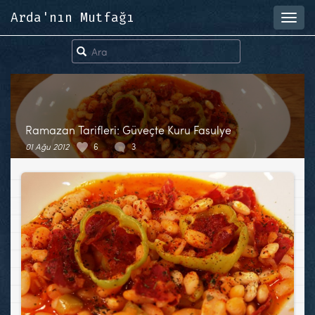
Arda'nın Mutfağı
Toggl
navig
Ramazan Tarifleri: Güveçte Kuru Fasulye
01 Ağu 2012
6
3