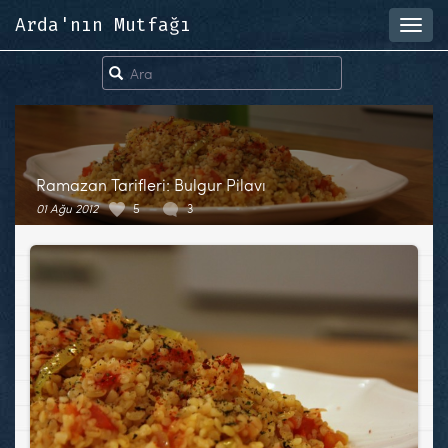
Arda'nın Mutfağı
Toggl
navig
Ramazan Tarifleri: Bulgur Pilavı
01 Ağu 2012
5
3