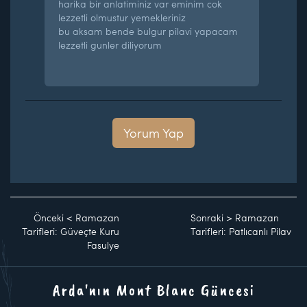
harika bir anlatiminiz var eminim cok
lezzetli olmustur yemekleriniz
bu aksam bende bulgur pilavi yapacam
lezzetli gunler diliyorum
Yorum Yap
Önceki
<
Ramazan
Sonraki
>
Ramazan
Tarifleri: Güveçte Kuru
Tarifleri: Patlıcanlı Pilav
Fasulye
Arda'nın Mont Blanc Güncesi