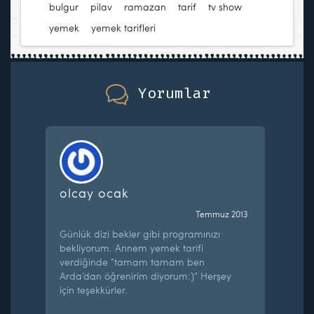
bulgur
,
pilav
,
ramazan
,
tarif
,
tv show
,
yemek
,
yemek tarifleri
Yorumlar
olcay ocak
Temmuz 2013
Günlük dizi bekler gibi programınızı
bekliyorum. Annem yemek tarifi
verdiğinde “tamam tamam ben
Arda’dan öğrenirim diyorum:)” Herşey
için teşekkürler.