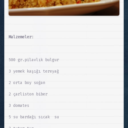
Malzemeler:
500 gr.pilavlık bulgur
3 yemek kaşığı tereyağ
2 orta boy soğan
2 çarliston biber
3 domates
5 su bardağı sıcak su