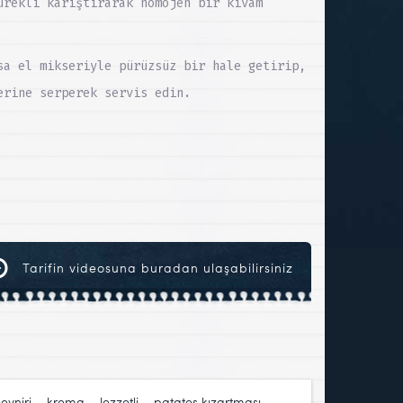
ürekli karıştırarak homojen bir kıvam
sa el mikseriyle pürüzsüz bir hale getirip,
erine serperek servis edin.
Tarifin videosuna buradan ulaşabilirsiniz
eyniri
,
krema
,
lezzetli
,
patates kızartması
,