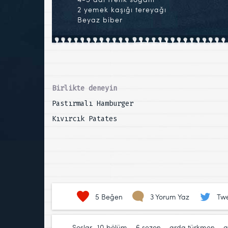
2 yemek kaşığı tereyağı
Beyaz biber
Birlikte deneyin
Pastırmalı Hamburger
Kıvırcık Patates
5
Beğen
3 Yorum Yaz
Twe
Soslar
10.bölüm
,
6.sezon
,
arda türkmen
,
a