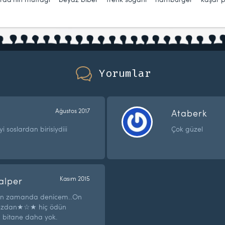
Yorumlar
Ağustos 2017
Ataberk
 soslardan birisiydiii
Çok güzel
alper
Kasım 2015
akın zamanda denicem..On
ınızdan★☆★ hiç ödün
 bitane daha yok.