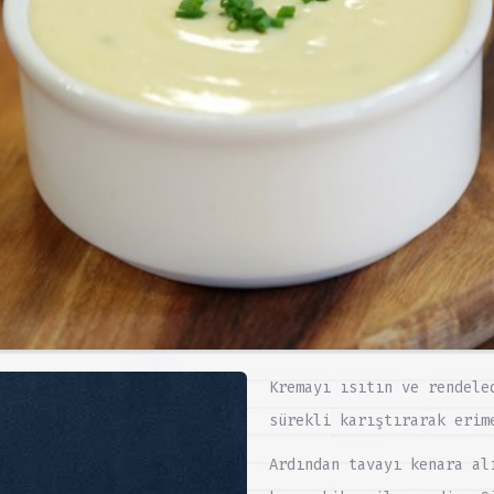
Kremayı ısıtın ve rendele
sürekli karıştırarak erim
Ardından tavayı kenara al