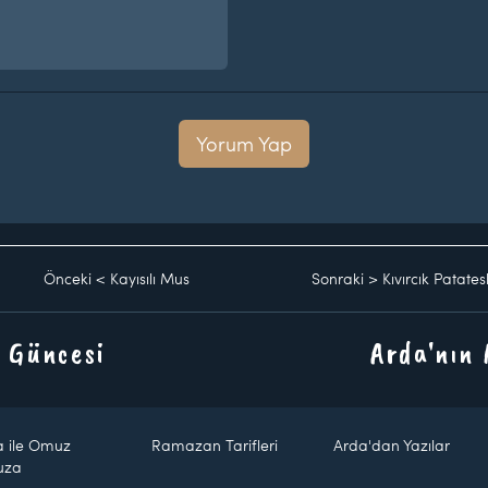
Yorum Yap
Önceki
<
Kayısılı Mus
Sonraki
>
Kıvırcık Patates
 Güncesi
Arda'nın
a ile Omuz
Ramazan Tarifleri
Arda'dan Yazılar
uza