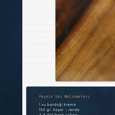
Peynir Sos Malzemeleri
1 su bardağı krema
150 gr. kaşar – rende
4-5 dal frenk soğanı