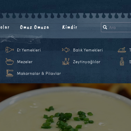
olar
Omuz Omuza
Kimdir
Et Yemekleri
Balık Yemekleri
Mezeler
Zeytinyağlılar
Makarnalar & Pilavlar