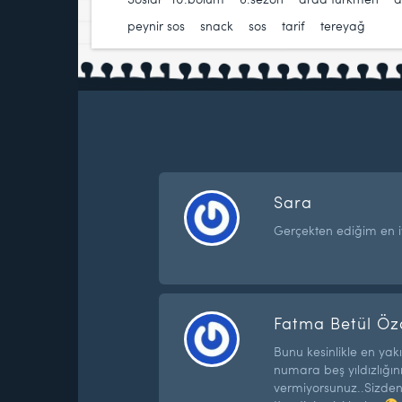
peynir sos
,
snack
,
sos
,
tarif
,
tereyağ
Sara
Gerçekten ediğim en iyi
Fatma Betül Öz
Bunu kesinlikle en y
numara beş yıldızlığ
vermiyorsunuz..Sizden