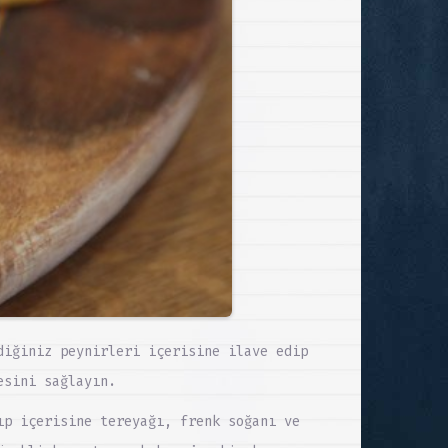
diğiniz peynirleri içerisine ilave edip
esini sağlayın.
ıp içerisine tereyağı, frenk soğanı ve