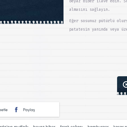
beyaz biber ilave edin. S
almasını sağlayın.
Eğer sosunuz pütürlü olur
patatesin yanında veya üz
etle
Paylaş
rda'nın mutfağı
,
beyaz biber
,
frenk soğanı
,
hamburger
,
kaşar p