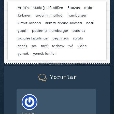
Arda'nın Mutfağı
10.bölüm
,
6.sezon
,
arda
türkmen
,
arda'nın mutfağı
,
hamburger
,
kırmızı lahana
,
kırmızı lahana salatası
,
nasıl
yapılır
,
pastırmalı hamburger
,
patates
,
patates kızartması
,
peynir sos
,
salata
,
snack
,
sos
,
tarif
,
tv show
,
tv8
,
video
,
yemek
,
yemek tarifleri
Yorumlar
belgin