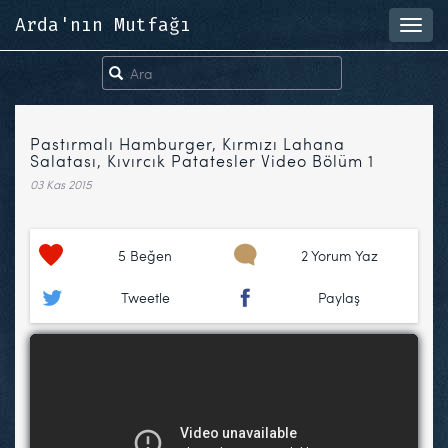
Arda'nın Mutfağı
Toggl
navig
Pastırmalı Hamburger, Kırmızı Lahana
Salatası, Kıvırcık Patatesler Video Bölüm 1
03 Kas 2015
5
Beğen
2 Yorum Yaz
Tweetle
Paylaş