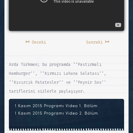
↤
↦
Önceki
Sonraki
Arda Türkmen; bu programda ‘‘Pastırmalı
Hamburger’’, ‘‘Kırmızı Lahana Salatası’’,
‘‘Kıvırcık Patatesler’’ ve ‘‘Peynir Sos’’
tariflerini sizlerle paylaşıyor.
1 Kasım 2015 Programı Video 1. Bölüm
1 Kasım 2015 Programı Video 2. Bölüm