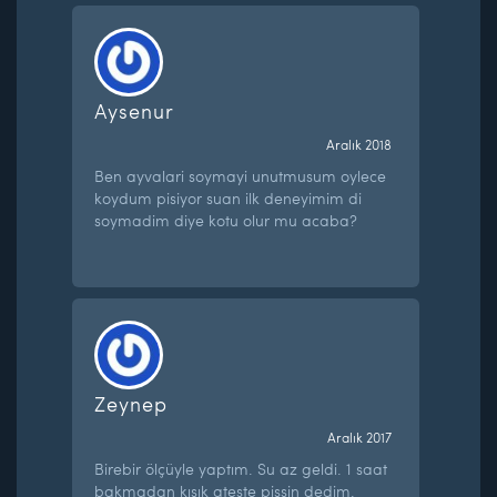
Aysenur
Aralık 2018
Ben ayvalari soymayi unutmusum oylece
koydum pisiyor suan ilk deneyimim di
soymadim diye kotu olur mu acaba?
Zeynep
Aralık 2017
Birebir ölçüyle yaptım. Su az geldi. 1 saat
bakmadan kısık ateşte pişsin dedim.