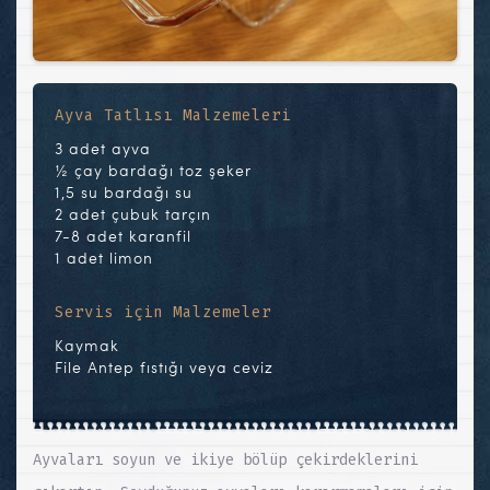
Ayva Tatlısı Malzemeleri
3 adet ayva
½ çay bardağı toz şeker
1,5 su bardağı su
2 adet çubuk tarçın
7-8 adet karanfil
1 adet limon
Servis için Malzemeler
Kaymak
File Antep fıstığı veya ceviz
Ayvaları soyun ve ikiye bölüp çekirdeklerini