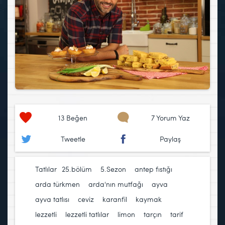
13
Beğen
7 Yorum Yaz
Tweetle
Paylaş
Tatlılar
25.bölüm
,
5.Sezon
,
antep fıstığı
,
arda türkmen
,
arda'nın mutfağı
,
ayva
,
ayva tatlısı
,
ceviz
,
karanfil
,
kaymak
,
lezzetli
,
lezzetli tatlılar
,
limon
,
tarçın
,
tarif
,