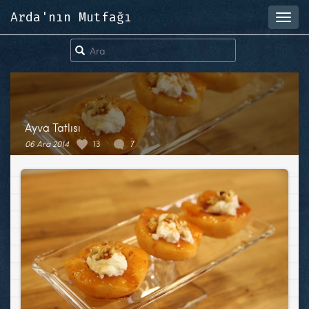
Arda'nın Mutfağı
Toggl
navig
Ayva Tatlısı
06 Ara 2014
13
7