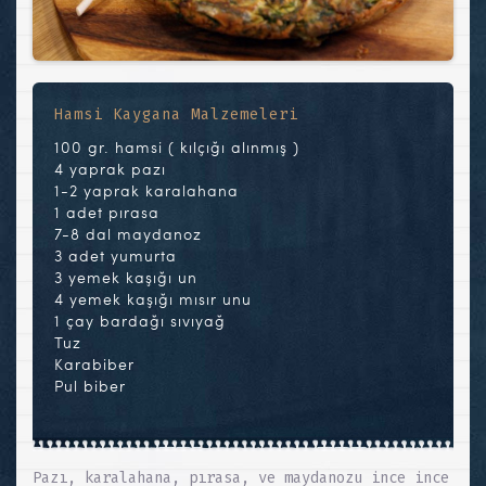
Hamsi Kaygana Malzemeleri
100 gr. hamsi ( kılçığı alınmış )
4 yaprak pazı
1-2 yaprak karalahana
1 adet pırasa
7-8 dal maydanoz
3 adet yumurta
3 yemek kaşığı un
4 yemek kaşığı mısır unu
1 çay bardağı sıvıyağ
Tuz
Karabiber
Pul biber
Pazı, karalahana, pırasa, ve maydanozu ince ince