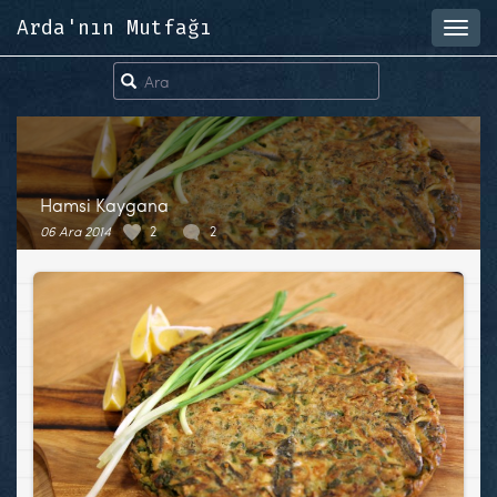
Arda'nın Mutfağı
Toggl
navig
Hamsi Kaygana
06 Ara 2014
2
2