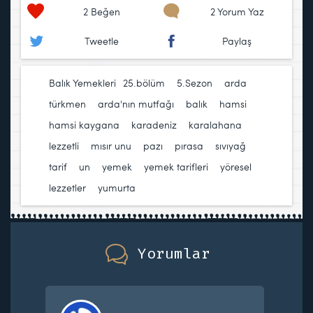
2
Beğen
2 Yorum Yaz
Tweetle
Paylaş
Balık Yemekleri
25.bölüm
,
5.Sezon
,
arda
türkmen
,
arda'nın mutfağı
,
balık
,
hamsi
,
hamsi kaygana
,
karadeniz
,
karalahana
,
lezzetli
,
mısır unu
,
pazı
,
pırasa
,
sıvıyağ
,
tarif
,
un
,
yemek
,
yemek tarifleri
,
yöresel
lezzetler
,
yumurta
Yorumlar