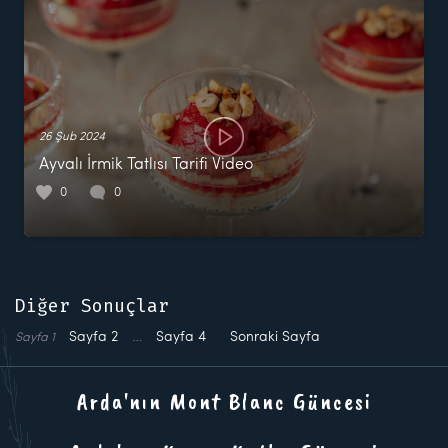
26 Şub 2024
Ayvalı İrmik Tatlısı Tarifi Video
0
0
Diğer Sonuçlar
Sayfa
2
…
Sayfa
4
Sonraki Sayfa
Sayfa
1
Arda'nın Mont Blanc Güncesi