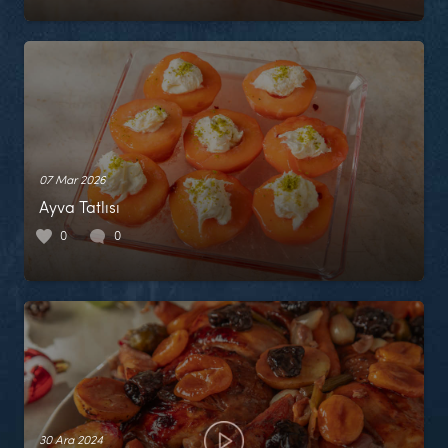
07 Mar 2026
Ayva Tatlısı
0
0
30 Ara 2024