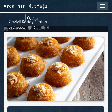
Arda'nın Mutfağı
Toggl
navig
Cevizli Kadayıf Tatlısı
23 Oca 2021
0
0