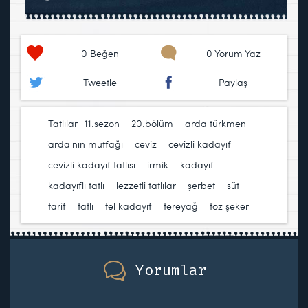
0
Beğen
0 Yorum Yaz
Tweetle
Paylaş
Tatlılar
11.sezon
,
20.bölüm
,
arda türkmen
,
arda'nın mutfağı
,
ceviz
,
cevizli kadayıf
,
cevizli kadayıf tatlısı
,
irmik
,
kadayıf
,
kadayıflı tatlı
,
lezzetli tatlılar
,
şerbet
,
süt
,
tarif
,
tatlı
,
tel kadayıf
,
tereyağ
,
toz şeker
Yorumlar